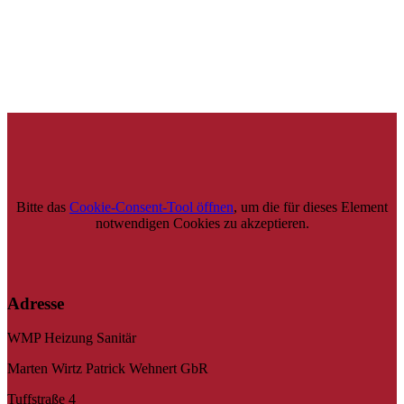
Bitte das
Cookie-Consent-Tool öffnen
, um die für dieses Element
notwendigen Cookies zu akzeptieren.
Adresse
WMP Heizung Sanitär
Marten Wirtz Patrick Wehnert GbR
Tuffstraße 4