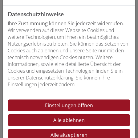
Datenschutzhinweise
Ihre Zustimmung können Sie jederzeit widerrufen.
Individuelle Beratung
Wir verwenden auf dieser Webseite Cookies und
weitere Technologien, um Ihnen ein bestmögliches
Die meisten modernen Klimageräte kommen mit
Nutzungserlebnis zu bieten. Sie können das Setzen von
vorinstallierten Pollen- und Staubfiltern zur Luftreinigung
Cookies auch ablehnen und unsere Seite nur mit den
und einem Aktivkohlefilter zur Neutralisierung
technisch notwendigen Cookies nutzen. Weitere
unangenehmer Gerüche – vor allem für Allergiker ist das
Informationen, sowie eine detaillierte Übersicht der
ein großes Plus. Zudem sind die Geräte ideal als
Cookies und eingesetzten Technologien finden Sie in
Entfeuchter und können in Frühjahr und Herbst Ihre
unserer Datenschutzerklärung. Sie können Ihre
Heizung ersetzen. Wir beraten Sie umfassend zum
Einstellungen jederzeit ändern.
Funktionsumfang verschiedener Geräte und Hersteller
und erstellen eine transparente Kostenaufstellung.
Einstellungen öffnen
Alle ablehnen
Qualität vom Fachbetrieb
Alle akzeptieren
Wir verbauen ausschließlich hochwertige Produkte