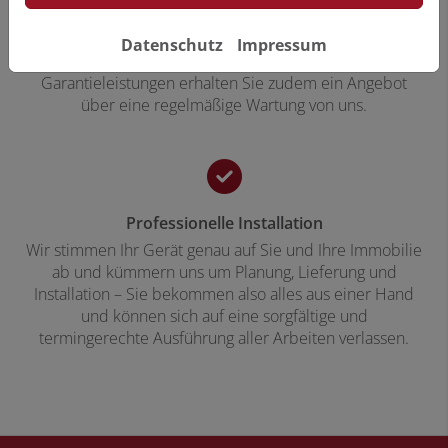
führender Marken. So können Sie sich sicher sein, dass
Ihre Raumklimatisierung genau das tut, was sie soll,
Datenschutz
Impressum
wenn sie es soll. Neben umfassenden Service- und
Garantieleistungen erhalten Sie zudem ein Angebot
über eine regelmäßige Wartung von uns.
Professionelle Installation
Wir stimmen Ihr Gerät genau auf Sie und Ihre Immobilie
ab und kümmern uns um Planung, Lieferung und
Installation – Sie bekommen also alles aus einer Hand
und können sich auf eine sorgfältige und
termingerechte Ausführung aller Arbeiten verlassen.