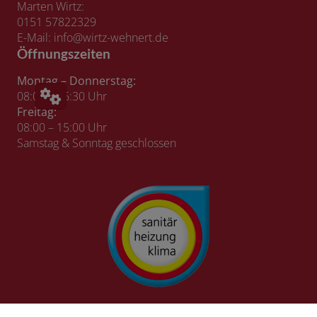
Marten Wirtz:
0151 57822329
E-Mail: info@wirtz-wehnert.de
Öffnungszeiten
Montag – Donnerstag:
08:00 – 16:30 Uhr
Freitag:
08:00 – 15:00 Uhr
Samstag & Sonntag geschlossen