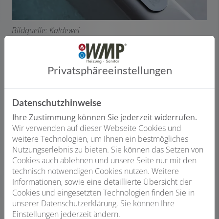
Bildquelle: Kaldewei
Die Intensität und Art der Wellnessbehandlung können
ganz individuell gestaltet werden. So kommt die
Privatsphäre­einstellungen
wohltuende Wirkung genau da an, wo sie benötigt wird.
Datenschutzhinweise
Ihre Zustimmung können Sie jederzeit widerrufen.
Aquamassage FULL BODY
Wir verwenden auf dieser Webseite Cookies und
FULL BODY verwöhnt mit einer intensiven Massage
weitere Technologien, um Ihnen ein bestmögliches
durch kraftvolle Wasserstrahlen. Ob nach harter Arbeit
Nutzungserlebnis zu bieten. Sie können das Setzen von
oder einem fordernden Workout – die Massage löst
Cookies auch ablehnen und unsere Seite nur mit den
Verspannungen, lockert das Bindegewebe und fördert
technisch notwendigen Cookies nutzen. Weitere
die Durchblutung des Körpers. Die Wasserstrahlen sind
Informationen, sowie eine detaillierte Übersicht der
mit Luft angereichert, wirken tief in die Haut ein und
Cookies und eingesetzten Technologien finden Sie in
sorgen so für ein intensives Wohlgefühl. Für den
unserer Datenschutzerklärung. Sie können Ihre
individuellen Genuss lassen sich die Seitendüsen direkt
Einstellungen jederzeit ändern.