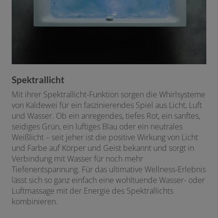
Spektrallicht
Mit ihrer Spektrallicht-Funktion sorgen die Whirlsysteme
von Kaldewei für ein faszinierendes Spiel aus Licht, Luft
und Wasser. Ob ein anregendes, tiefes Rot, ein sanftes,
seidiges Grün, ein luftiges Blau oder ein neutrales
Weißlicht – seit jeher ist die positive Wirkung von Licht
und Farbe auf Körper und Geist bekannt und sorgt in
Verbindung mit Wasser für noch mehr
Tiefenentspannung. Für das ultimative Wellness-Erlebnis
lässt sich so ganz einfach eine wohltuende Wasser- oder
Luftmassage mit der Energie des Spektrallichts
kombinieren.