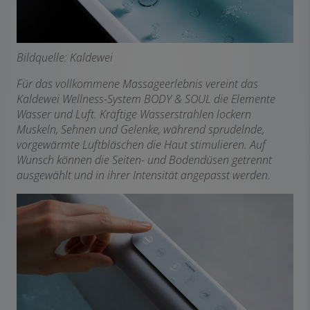
Bildquelle: Kaldewei
Für das vollkommene Massageerlebnis vereint das
Kaldewei Wellness-System BODY & SOUL die Elemente
Wasser und Luft. Kräftige Wasserstrahlen lockern
Muskeln, Sehnen und Gelenke, während sprudelnde,
vorgewärmte Luftbläschen die Haut stimulieren. Auf
Wunsch können die Seiten- und Bodendüsen getrennt
ausgewählt und in ihrer Intensität angepasst werden.